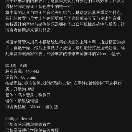
由于它创新的内膛设计，这款单簧管拥有独特的音响效果，在发音
通畅的同时保证了音色杰出的统一性。
将丰富的泛音与纯正的音色有机结合，是这款乐器最重要的特点。
音孔的位置与尺寸上的创新更赋予了这款单簧管无与伦比的音准。
独特设计的音键与键位使乐器拥有了出众的机械准确性与反应，让
演奏者使用起来更加舒适。
风度单簧管采用乌木都是经过精心挑选的上等木料，通过精密的加
工，自然干燥，然后上漆做防水处理，最后进行打磨抛光处理。标
配单簧管演奏家钟爱，经验丰富的维修技师推荐的Valentino垫子。
降B调 A调
标准音高: 440-442
调音管: 66.5 mm
按键系统: 标准伯姆式按键系统(17键) 左手降E键控制杆可选择购
买，升级为18键
管体：乌木管身，喇叭口
键体：镀银镍银键
可调拇指座，Valentino皮衬垫
Philippe Berrod
巴黎管弦乐团单簧管首席
巴黎高等师范学院单簧管教授