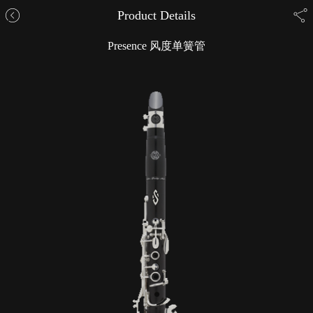
Product Details
Presence 风度单簧管