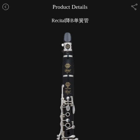
Product Details
Recital降B单簧管