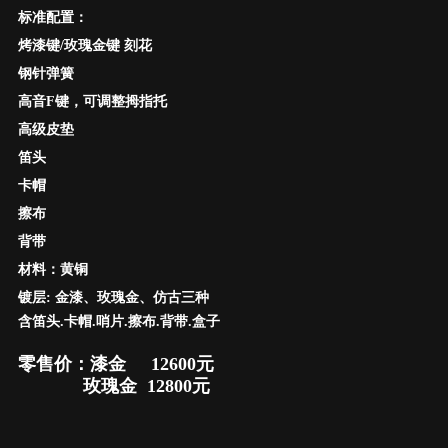
标准配置：
烤漆键/玫瑰金键 刻花
钢针弹簧
高音F键，可调整拇指托
高级皮垫
笛头
卡帽
擦布
背带
材料：黄铜
镀层: 金漆、玫瑰金、仿古三种
含笛头.卡帽.哨片.擦布.背带.盒子
零售价：
漆金
12600元
玫瑰金 12800元