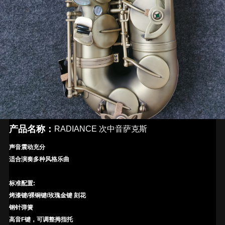
产品名称：
RADIANCE 次中音萨克斯
声音震动充分
适合演奏多种风格乐曲
标准配置:
烤漆键/裸铜键/玫瑰金键 刻花
钢针弹簧
高音F键，可调整拇指托